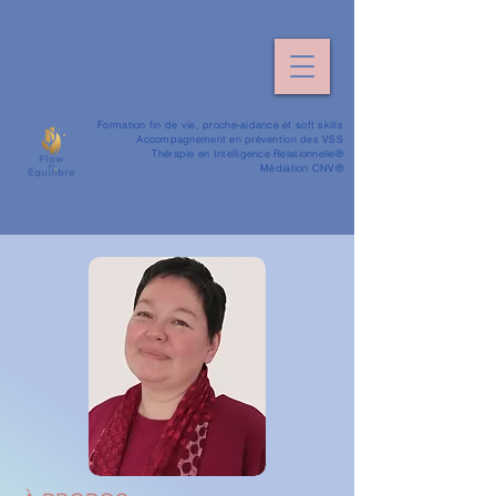
​Formation fin de vie, proche-aidance et soft skills
Accompagnement en prévention des VSS
Thérapie en Intelligence Relationnelle®
Médiation CNV
®