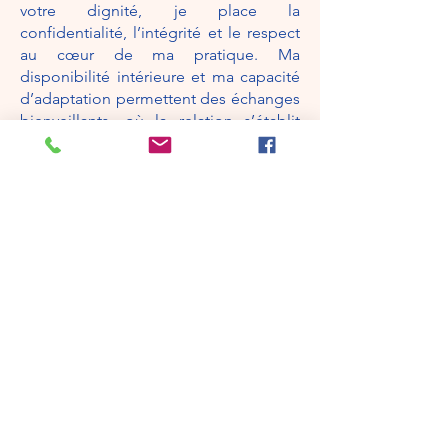
votre dignité, je place la
confidentialité, l’intégrité et le respect
au cœur de ma pratique. Ma
disponibilité intérieure et ma capacité
d’adaptation permettent des échanges
bienveillants, où la relation s’établit
dans la confiance.
Formée au trauma et à la dissociation
— le cœur de la pratique en
Intelligence Relationnelle® —,
j’accompagne sur le plan émotionnel,
relationnel et sur la libération des
mémoires traumatiques. Un travail qui
complète un suivi médical ou
psychologique sans s’y substituer.
« C’est la présence qui constitue l’élément
guérisseur en psychothérapie,
indépendamment de la méthode ou de la
philosophie du praticien. »
Richard