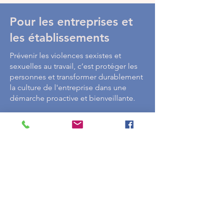
Pour les entreprises et
les établissements
Prévenir les violences sexistes et
sexuelles au travail, c’est protéger les
personnes et transformer durablement
la culture de l'entreprise dans une
démarche proactive et bienveillante.
J’accompagne les organisations dans
une démarche de prévention ancrée
dans l’intelligence émotionnelle et les
compétences psychosociales :
sensibiliser les équipes, outiller les
référent·es, et faire de la qualité
relationnelle un axe assumé plutôt
qu’une charge laissée à chacun·e.