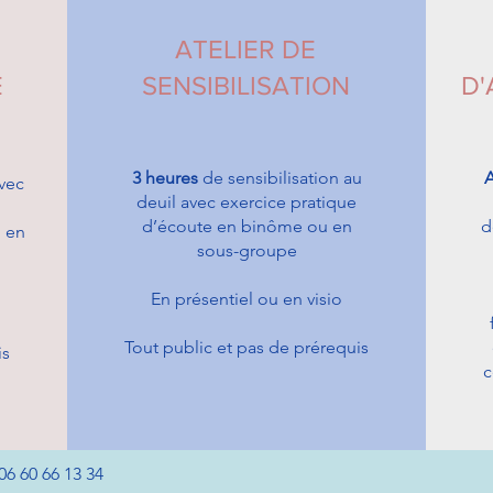
ATELIER DE
E
SENSIBILISATION
D
3 heures
de sensibilisation au
A
vec
deuil avec exercice pratique
d’écoute en binôme ou en
d
 en
sous-groupe
En présentiel ou en visio
Tout public et pas de prérequis
is
c
06 60 66 13 34