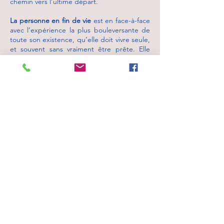
chemin vers l’ultime départ.
La personne en fin de vie
est en face-à-face
avec l’expérience la plus bouleversante de
toute son existence, qu’elle doit vivre seule,
et souvent sans vraiment être prête. Elle
réalise que mourir est inévitable et ce qui
l'attend au seuil de la mort et au moment
de la mort est intime.
Cette fin de vie peut
être vécue dans une grande détresse
humaine et spirituelle.
Vous vous sentez peut-être démuni et
impuissant face à l’inéluctable ;
comment
vivre cet accompagnement de la fin de vie
d’un proche qui va être déterminant pour le
deuil que vous aurez à traverser par la
suite.
Que vous soyez une personne malade ou en
fin de vie, de la famille ou un proche
, parce
que cette période est souvent très
douloureuse et pesante, il est
essentiel de
ne pas la vivre dans l'isolement.